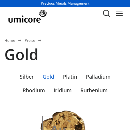
Geschäftsbereich / Abteilung:
Precious Metals Management
Home
Preise
Gold
Silber
Gold
Platin
Palladium
Rhodium
Iridium
Ruthenium
79